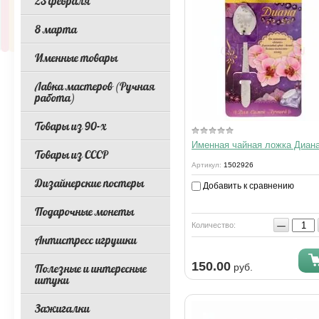
23 февраля
8 марта
Именные товары
Лавка мастеров (Ручная
работа)
Товары из 90-х
Именная чайная ложка Диан
Товары из СССР
Артикул:
1502926
Дизайнерские постеры
Добавить к сравнению
Подарочные монеты
−
Количество:
Антистресс игрушки
150.00
Полезные и интересные
руб.
штуки
Зажигалки