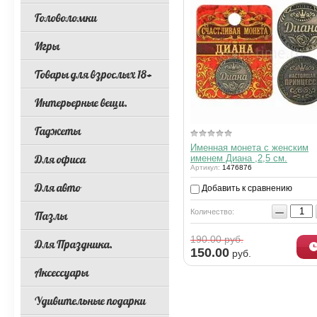
Головоломки
Игры
Товары для взрослых 18+
Интерьерные вещи.
Гаджеты
Именная монета с женским
Для офиса
именем Диана ,2,5 см.
Артикул:
1476876
Для авто
Добавить к сравнению
−
Количество:
Пазлы
190.00
руб.
Для Праздника.
150.00
руб.
Аксессуары
Удивительные подарки