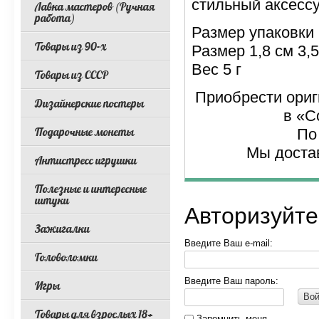
стильный аксессу
Лавка мастеров (Ручная
работа)
Размер упаковки 
Товары из 90-х
Размер 1,8 см 3,5
Вес 5 г
Товары из СССР
Приобрести ориг
Дизайнерские постеры
в «C
Подарочные монеты
По
Мы доста
Антистресс игрушки
Полезные и интересные
штуки
Авторизуйте
Зажигалки
Введите Ваш e-mail:
Головоломки
Введите Ваш пароль:
Игры
Вой
Товары для взрослых 18+
Запомнить меня