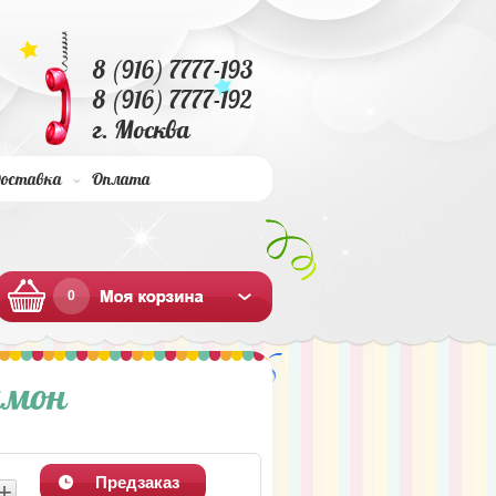
8 (916) 7777-193
8 (916) 7777-192
г. Москва
оставка
Оплата
0
имон
Предзаказ
+