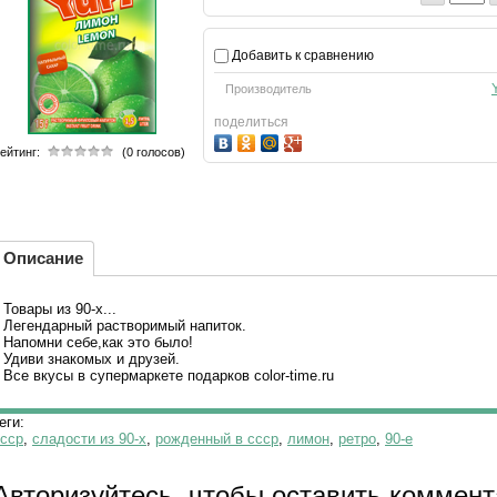
Добавить к сравнению
Производитель
поделиться
ейтинг:
(0 голосов)
Описание
Товары из 90-х...
Легендарный растворимый напиток.
Напомни себе,как это было!
Удиви знакомых и друзей.
Все вкусы в супермаркете подарков color-time.ru
еги:
сср
,
сладости из 90-х
,
рожденный в ссср
,
лимон
,
ретро
,
90-е
Авторизуйтесь, чтобы оставить коммен