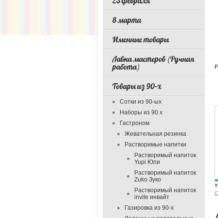
23 февраля
8 марта
Именные товары
Лавка мастеров (Ручная
работа)
Р
Товары из 90-х
Сотки из 90-ых
Наборы из 90 х
Гастроном
Жевательная резинка
Растворимые напитки
Растворимый напиток
Yupi Юпи
Растворимый напиток
Zuko Зуко
т
Растворимый напиток
с
invite инвайт
Газировка из 90-х