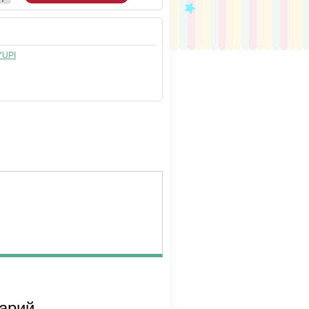
YUPI
тарий