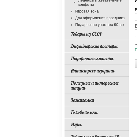
Леденцы и жевательные
конфеты
В
Игровая зона
Для оформления праздника
Подарочная упаковка 90-ых
В
Товары из СССР
Дизайнерские постеры
Р
Подарочные монеты
Антистресс игрушки
Полезные и интересные
штуки
Зажигалки
Головоломки
Игры
Товары для взрослых 18+