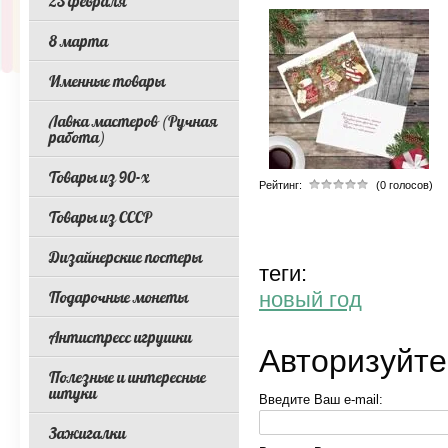
23 февраля
8 марта
Именные товары
Лавка мастеров (Ручная
работа)
Товары из 90-х
Рейтинг:
(0 голосов)
Товары из СССР
Дизайнерские постеры
теги:
Подарочные монеты
новый год
Антистресс игрушки
Авторизуйте
Полезные и интересные
штуки
Введите Ваш e-mail:
Зажигалки