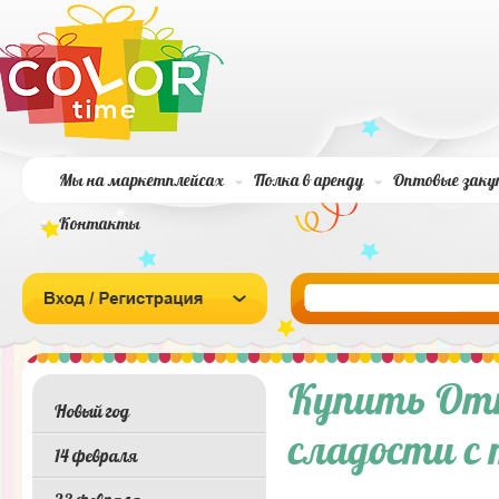
Мы на маркетплейсах
Полка в аренду
Оптовые заку
Контакты
Купить Отк
Новый год
сладости с
14 февраля