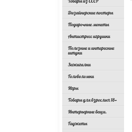
Товары из СССР
Дизайнерские постеры
Подарочные монеты
Антистресс игрушки
Полезные и интересные
штуки
Зажигалки
Головоломки
Игры
Товары для взрослых 18+
Интерьерные вещи.
Гаджеты