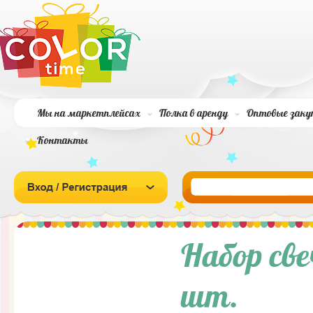
Мы на маркетплейсах
Полка в аренду
Оптовые заку
Контакты
Набор све
шт.