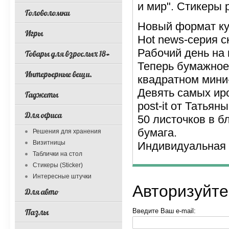
и мир". Стикеры p
Головоломки
Новый формат ку
Игры
Hot news-серия ск
Рабочий день на 
Товары для взрослых 18+
Теперь бумажное
Интерьерные вещи.
квадратном мини
Девять самых ир
Гаджеты
post-it от Татьян
Для офиса
50 листочков в б
бумага.
Решения для хранения
Визитницы
Индивидуальная 
Таблички на стол
Стикеры (Sticker)
Интересные штучки
Авторизуйте
Для авто
Пазлы
Введите Ваш e-mail: