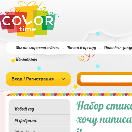
Мы на маркетплейсах
Полка в аренду
Оптовые заку
Контакты
Набор стике
Новый год
хочу написа
14 февраля