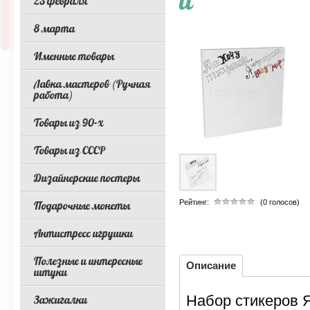
it
23 февраля
8 марта
Именные товары
Лавка мастеров (Ручная
работа)
Товары из 90-х
Товары из СССР
Дизайнерские постеры
Рейтинг:
(0 голосов)
Подарочные монеты
Антистресс игрушки
Полезные и интересные
Описание
штуки
Набор стикеров Я
Зажигалки