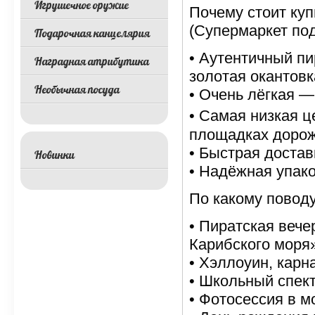
Игрушечное оружие
Почему стоит куп
(Супермаркет под
Подарочная канцелярия
• Аутентичный пи
Наградная атрибутика
золотая окантовк
Необычная посуда
• Очень лёгкая —
• Самая низкая ц
площадках дорож
• Быстрая достав
Новинки
• Надёжная упако
По какому повод
• Пиратская веч
Карибского моря»
• Хэллоуин, карн
• Школьный спект
• Фотосессия в м