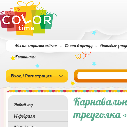
Мы на маркетплейсах
Полка в аренду
Оптовые заку
Контакты
Карнавальн
Новый год
треуголка «
14 февраля