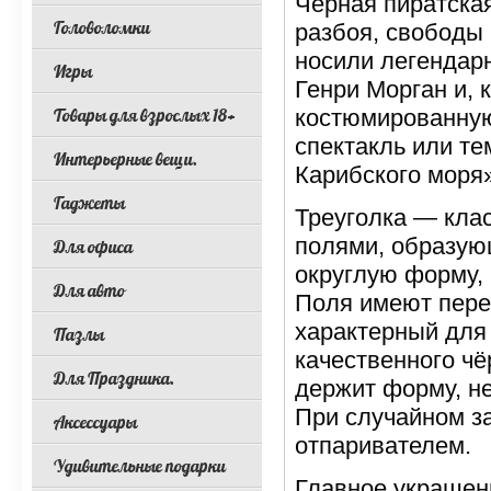
Чёрная пиратска
Головоломки
разбоя, свободы
носили легендар
Игры
Генри Морган и, 
Товары для взрослых 18+
костюмированную
спектакль или т
Интерьерные вещи.
Карибского моря»
Гаджеты
Треуголка — кла
полями, образую
Для офиса
округлую форму, 
Для авто
Поля имеют пере
характерный для 
Пазлы
качественного чё
Для Праздника.
держит форму, не
При случайном з
Аксессуары
отпаривателем.
Удивительные подарки
Главное украшен