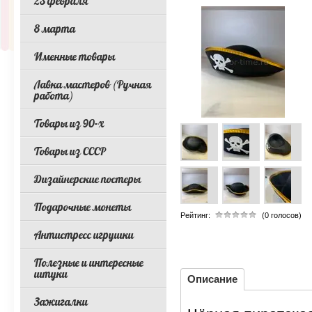
23 февраля
8 марта
Именные товары
Лавка мастеров (Ручная
работа)
Товары из 90-х
Товары из СССР
Дизайнерские постеры
Подарочные монеты
Рейтинг:
(0 голосов)
Антистресс игрушки
Полезные и интересные
штуки
Описание
Зажигалки