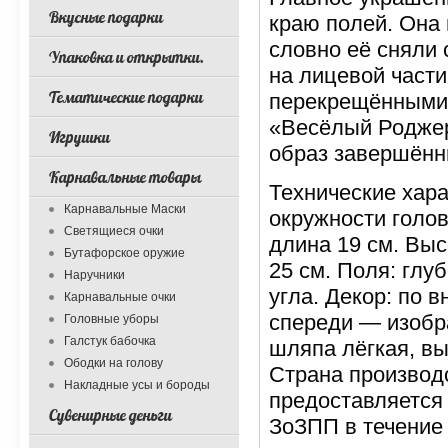
Вкусные подарки
краю полей. Она
словно её сняли 
Упаковка и открытки.
на лицевой част
Тематические подарки
перекрещёнными 
«Весёлый Роджер
Игрушки
образ завершённ
Карнавальные товары
Технические хара
Карнавальные Маски
окружности голов
Светящиеся очки
длина 19 см. Выс
Бутафорское оружие
25 см. Поля: глу
Наручники
угла. Декор: по 
Карнавальные очки
спереди — изобр
Головные уборы
Галстук бабочка
шляпа лёгкая, вы
Ободки на голову
Страна производс
Накладные усы и бороды
предоставляется 
Сувенирные деньги
ЗоЗПП в течение 