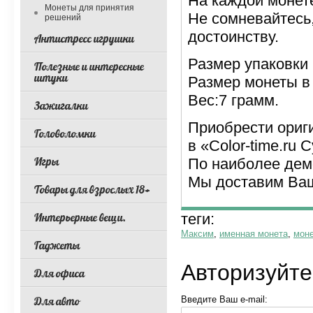
На каждой монет
Монеты для принятия
Не сомневайтесь,
решений
достоинству.
Антистресс игрушки
Размер упаковки 
Полезные и интересные
штуки
Размер монеты в 
Вес:7 грамм.
Зажигалки
Приобрести ориг
Головоломки
в «Color-time.ru
Игры
По наиболее дем
Мы доставим Ваш
Товары для взрослых 18+
Интерьерные вещи.
теги:
Максим
,
именная монета
,
мон
Гаджеты
Авторизуйте
Для офиса
Для авто
Введите Ваш e-mail: