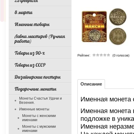
23 февраля
8 марта
Именные товары
Лавка мастеров (Ручная
работа)
Товары из 90-х
Рейтинг:
(0 голосов)
Товары из СССР
Дизайнерские постеры
Описание
Подарочные монеты
Именная монета 
Монеты Счастья Удачи и
Везения.
Именные монеты
Именная монета 
Монеты с женскими
подложке в уник
именами
Именная неразме
Монеты с мужскими
именами