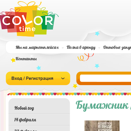
Мы на маркетплейсах
Полка в аренду
Оптовые заку
Контакты
Бумажник Ле
Новый год
14 февраля