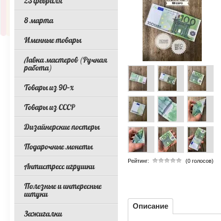
23 февраля
8 марта
Именные товары
Лавка мастеров (Ручная
работа)
Товары из 90-х
Товары из СССР
Дизайнерские постеры
Подарочные монеты
Рейтинг:
(0 голосов)
Антистресс игрушки
Полезные и интересные
штуки
Описание
Зажигалки