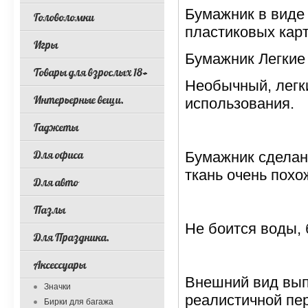
Бумажник в виде 
Головоломки
пластиковых карт
Игры
Бумажник Легкие 
Товары для взрослых 18+
Необычный, легк
Интерьерные вещи.
использования.
Гаджеты
Для офиса
Бумажник сделан 
ткань очень похо
Для авто
Пазлы
Не боится воды, 
Для Праздника.
Аксессуары
Внешний вид вып
Значки
реалистичной пе
Бирки для багажа