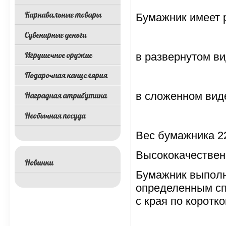
Карнавальные товары
Бумажник имеет 
Сувенирные деньги
Игрушечное оружие
в развернутом вид
Подарочная канцелярия
в сложенном виде
Наградная атрибутика
Необычная посуда
Вес бумажника 22
Высококачественн
Новинки
Бумажник выполне
определенным сп
с края по коротк